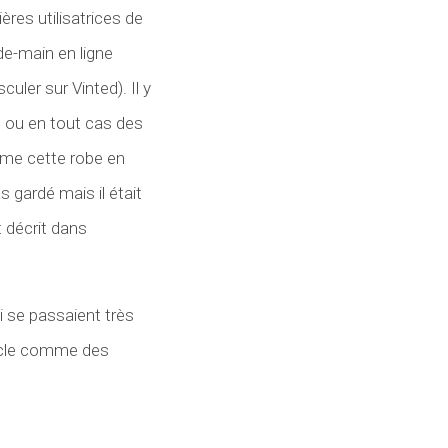
res utilisatrices de
de-main en ligne
ler sur Vinted). Il y
s ou en tout cas des
omme cette robe en
 gardé mais il était
t décrit dans
i se passaient très
ticle comme des