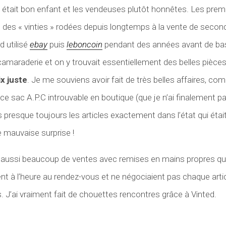
 était bon enfant et les vendeuses plutôt honnêtes. Les premiè
t des « vinties » rodées depuis longtemps à la vente de secon
d utilisé
ebay
puis
leboncoin
pendant des années avant de bascu
camaraderie et on y trouvait essentiellement des belles pièce
ix juste
. Je me souviens avoir fait de très belles affaires, c
e sac A.P.C introuvable en boutique (que je n’ai finalement pas
 presque toujours les articles exactement dans l’état qui étai
 mauvaise surprise !
is aussi beaucoup de ventes avec remises en mains propres qu
aient à l’heure au rendez-vous et ne négociaient pas chaque ar
 J’ai vraiment fait de chouettes rencontres grâce à Vinted.