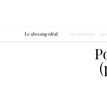
LES BASIQUES
LES
P
(