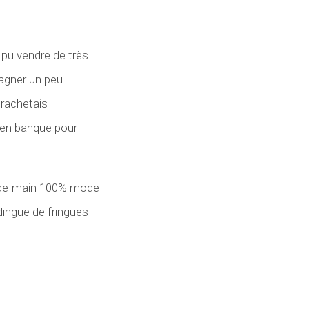
 pu vendre de très
gagner un peu
 rachetais
e en banque pour
onde-main 100% mode
dingue de fringues