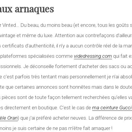
 aux arnaques
r Vinted… Du beau, du moins beau (et encore, tous les goûts 
u vintage et même du luxe. Attention aux contrefaçons d’ailleu
certificats d’authenticité, il n’y a aucun contrôle réel de la ma
s plateformes spécialisées comme
videdressing.com
qui fait 
essionnels. Je déconseille fortement d’acheter des sacs ou a
que c’est parfois très tentant mais personnellement je n’ai abs
te que certaines annonces sont honnêtes mais dans le doute 
s pièces sont de toute façon tellement recherchées qu’elles va
s directement en boutique. C’est le cas de
ma ceinture Gucci
èle Oran
) que j’ai préféré acheter neuves. La différence de pri
 moins je suis certaine de ne pas m’être fait arnaquer !