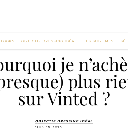
 LOOKS
OBJECTIF DRESSING IDÉAL
LES SUBLIMES
SÉ
ourquoi je n’achè
presque) plus ri
sur Vinted ?
OBJECTIF DRESSING IDÉAL
JUIN 15, 2020