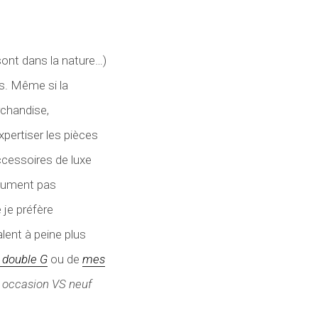
sont dans la nature…)
rs. Même si la
rchandise,
expertiser les pièces
ccessoires de luxe
olument pas
je préfère
lent à peine plus
 double G
ou de
mes
x
occasion VS neuf