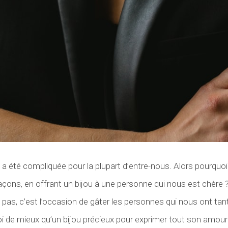
 a été compliquée pour la plupart d’entre-nous. Alors pourquoi
 façons, en offrant un bijou à une personne qui nous est chère 
pas, c’est l’occasion de gâter les personnes qui nous ont t
oi de mieux qu’un bijou précieux pour exprimer tout son amour 