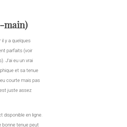
e-main)
il y a quelques
t parfaits (voir
. J’ai eu un vrai
aphique et sa tenue
 peu courte mais pas
 est juste assez
t disponible en ligne.
ne bonne tenue peut