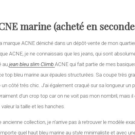
CNE marine (acheté en second
la marque ACNE déniché dans un dépôt-vente de mon quartier 
ue ACNE, je ne connaissais que les jeans, qui sont absolumen
é au
jean bleu slim Climb
ACNE qui fait partie de mes basiques)
e top bleu marine aux épaules structurées. Sa coupe très gr
 un côté très chic. J’ai également craqué sur sa longueur un
s vraiment d’un crop top car on ne voit pas mon nombril, mais il
valeur la taille et les hanches.
 ancienne collection, je n’arrive pas à retrouver le modèle exac
importe quel haut bleu marine au style minimaliste et avec u