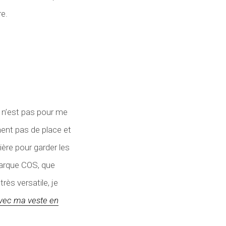
re.
i n’est pas pour me
nent pas de place et
ère pour garder les
 marque COS, que
rès versatile, je
avec ma veste en