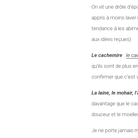
On vit une drôle d’ép
appris à moins laver
tendance à les abime
aux idées reçues).
Le cachemire
:
le c
qu’ils sont de plus e
confirmer que c’est 
La laine, le mohair, l
davantage que le cach
douceur et le moelle
Je ne porte jamais m