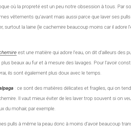
oque où la propreté est un peu notre obsession à tous. Par souc
 mes vêtements qu’avant mais aussi parce que laver ses pulls
r, surtout la laine (le cachemire beaucoup moins car il adore l
achemire
est une matière qui adore l’eau, on dit d’ailleurs des 
n plus beaux au fur et à mesure des lavages. Pour l’avoir const
vrai, ils sont également plus doux avec le temps.
’alpaga
: ce sont des matières délicates et fragiles, qui on te
emire. Il vaut mieux éviter de les laver trop souvent si on ve
ux du mohair, par exemple.
es pulls à même la peau donc à moins d’avoir beaucoup trans