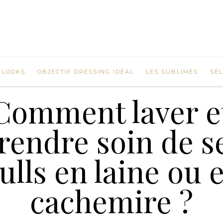
 LOOKS
OBJECTIF DRESSING IDÉAL
LES SUBLIMES
SÉ
Comment laver e
rendre soin de s
ulls en laine ou 
cachemire ?