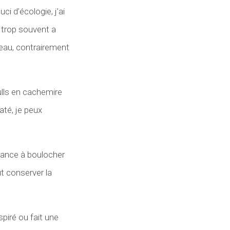
i d’écologie, j’ai
 trop souvent a
’eau, contrairement
pulls en cachemire
até, je peux
ndance à boulocher
ut conserver la
piré ou fait une