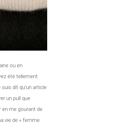
aine ou en
vez été tellement
is dit qu’un article
er un pull que
ier en me gourant de
 ma vie de « femme