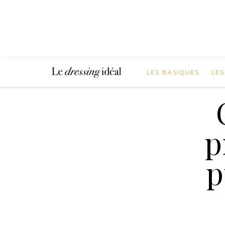
LES BASIQUES
LES
p
p