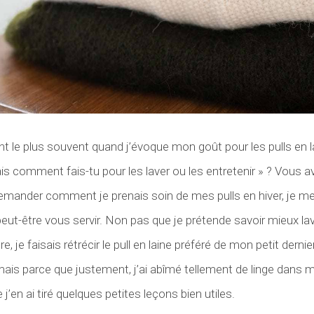
ent le plus souvent quand j’évoque mon goût pour les pulls en l
is comment fais-tu pour les laver ou les entretenir » ? Vous a
nder comment je prenais soin de mes pulls en hiver, je me su
 peut-être vous servir. Non pas que je prétende savoir mieux lav
e, je faisais rétrécir le pull en laine préféré de mon petit dern
) mais parce que justement, j’ai abîmé tellement de linge dans
e j’en ai tiré quelques petites leçons bien utiles.