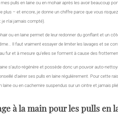
 mes pulls en laine ou en mohair après les avoir beaucoup port
ire plus – et encore, je donne un chiffre parce que vous risq
je n’ai jamais compté).
ohair ou en laine permet de leur redonner du gonflant et un cô
ême… Il faut vraiment essayer de limiter les lavages et se cont
au fur et à mesure qu’elles se forment à cause des frottemen
aine s’auto-régénère et possède donc un pouvoir auto-nettoy
onseillé d’aérer ses pulls en laine régulièrement. Pour cette rai
n laine ou en cachemire suspendus sur un cintre et jamais plié
age à la main pour les pulls en l