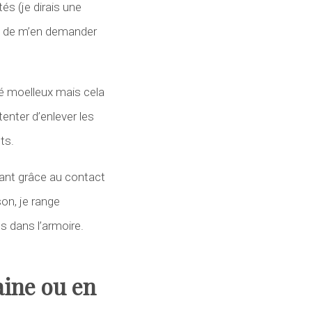
és (je dirais une
uez de m’en demander
té moelleux mais cela
enter d’enlever les
ts.
ant grâce au contact
son, je range
s dans l’armoire.
aine ou en