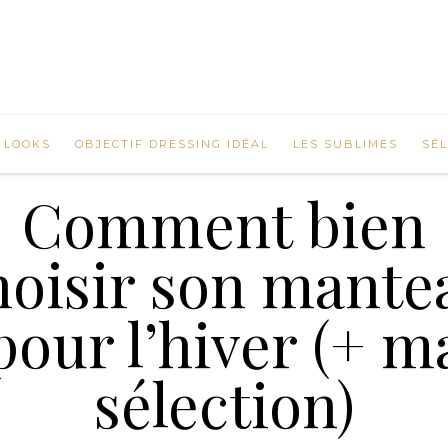
 LOOKS
OBJECTIF DRESSING IDÉAL
LES SUBLIMES
SÉ
Comment bien
hoisir son mante
pour l’hiver (+ m
sélection)