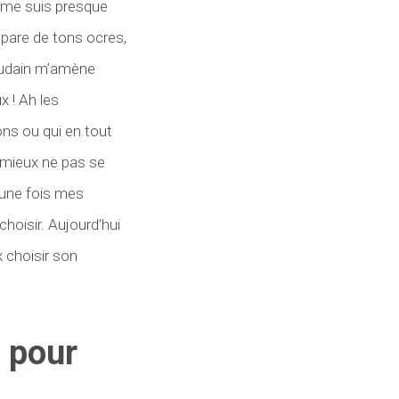
e me suis presque
e pare de tons ocres,
soudain m’amène
x ! Ah les
ns ou qui en tout
t mieux ne pas se
 une fois mes
hoisir. Aujourd’hui
x choisir son
 pour