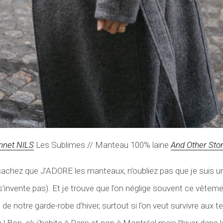
nnet NILS
Les Sublimes // Manteau 100% laine
And Other Stor
achez que J’ADORE les manteaux, n’oubliez pas que je suis une f
’invente pas). Et je trouve que l’on néglige souvent ce vêteme
 de notre garde-robe d’hiver, surtout si l’on veut survivre aux