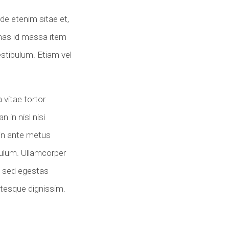
de etenim sitae et,
 mas id massa item
vestibulum. Etiam vel
vitae tortor
 in nisl nisi
 in ante metus
ulum. Ullamcorper
o sed egestas
entesque dignissim.