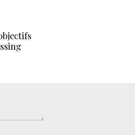
objectifs
essing