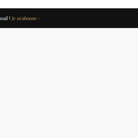
mail !
Je m'abonne ›