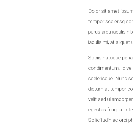
Dolor sit amet ipsum
tempor scelerisq con
purus arcu iaculis ni
iaculis mi, at aliquet
Sociis natoque penat
condimentum. Id velit
scelerisque. Nunc se
dictum at tempor co
velit sed ullamcorp
egestas fringilla. In
Sollicitudin ac orci p