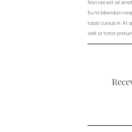
Non nisi est sit amet
Eu mi bibendum nequ
turpis cursus in. At
Velit ut tortor preti
Recev