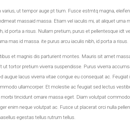
 varius, ut tempor auge pt tium. Fusce estmtq magna, eleifen
dimeat massaid massa. Etiam vel iaculis mi, at aliquet urna
bh, id porta a risus. Nullam pretium, purus et pellentesque idt 
 urna mas id massa. ite purus arcu iaculis nibh, id porta a risus.
ibus et magnis dis parturient montes. Mauris sit amet massa 
 ut tortor pretium viverra suspendisse. Purus viverra accumsan
d augue lacus viverra vitae congue eu consequat ac. Feugiat
mmodo ullamcorper. Et molestie ac feugiat sed lectus vestib
er morbi tincidunt ornare massa eget. Diam volutpat commod
teger enim neque volutpat ac. Fusce ut placerat orci nulla pell
hasellus egestas tellus rutrum tellus.