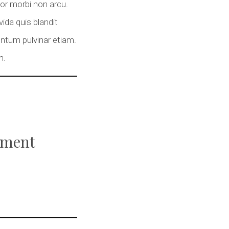
lor morbi non arcu.
da quis blandit
entum pulvinar etiam.
m.
tement