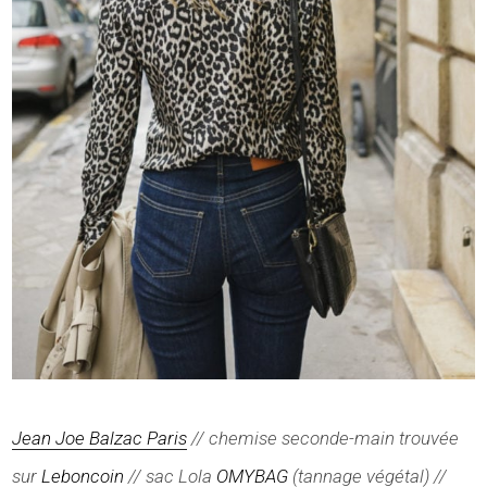
Jean Joe Balzac Paris
// chemise seconde-main trouvée
sur
Leboncoin
// sac Lola
OMYBAG
(tannage végétal) //