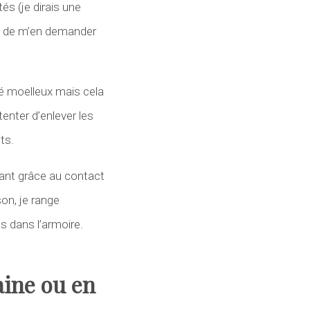
és (je dirais une
uez de m’en demander
té moelleux mais cela
enter d’enlever les
ts.
ant grâce au contact
son, je range
s dans l’armoire.
aine ou en