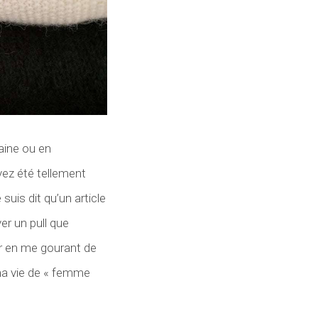
aine ou en
vez été tellement
is dit qu’un article
er un pull que
ier en me gourant de
 ma vie de « femme