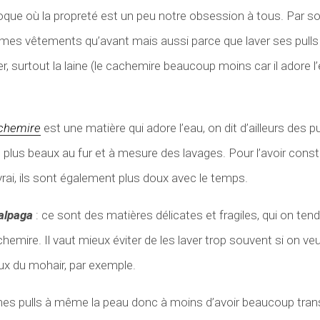
oque où la propreté est un peu notre obsession à tous. Par souc
 mes vêtements qu’avant mais aussi parce que laver ses pulls
r, surtout la laine (le cachemire beaucoup moins car il adore l
achemire
est une matière qui adore l’eau, on dit d’ailleurs des 
n plus beaux au fur et à mesure des lavages. Pour l’avoir const
vrai, ils sont également plus doux avec le temps.
’alpaga
: ce sont des matières délicates et fragiles, qui on te
emire. Il vaut mieux éviter de les laver trop souvent si on ve
ux du mohair, par exemple.
es pulls à même la peau donc à moins d’avoir beaucoup trans