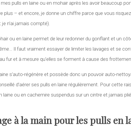
 mes pulls en laine ou en mohair après les avoir beaucoup port
ire plus – et encore, je donne un chiffre parce que vous risq
je n’ai jamais compté).
ohair ou en laine permet de leur redonner du gonflant et un cô
ême… Il faut vraiment essayer de limiter les lavages et se cont
au fur et à mesure qu’elles se forment à cause des frottemen
aine s’auto-régénère et possède donc un pouvoir auto-nettoy
onseillé d’aérer ses pulls en laine régulièrement. Pour cette rai
n laine ou en cachemire suspendus sur un cintre et jamais plié
age à la main pour les pulls en l