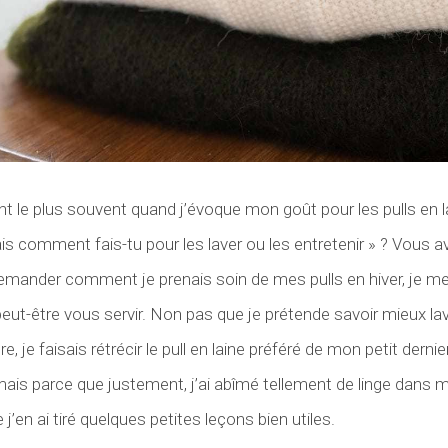
ent le plus souvent quand j’évoque mon goût pour les pulls en l
is comment fais-tu pour les laver ou les entretenir » ? Vous a
nder comment je prenais soin de mes pulls en hiver, je me su
 peut-être vous servir. Non pas que je prétende savoir mieux lav
e, je faisais rétrécir le pull en laine préféré de mon petit dern
) mais parce que justement, j’ai abîmé tellement de linge dans
e j’en ai tiré quelques petites leçons bien utiles.