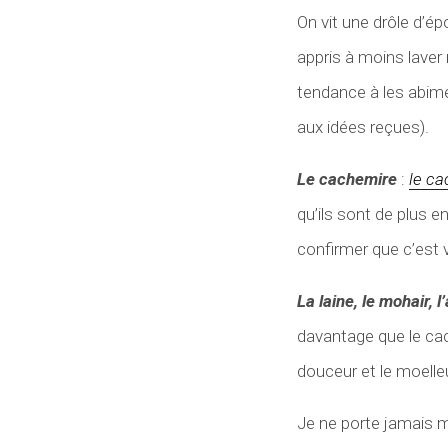
On vit une drôle d’ép
appris à moins laver
tendance à les abime
aux idées reçues).
Le cachemire
:
le c
qu’ils sont de plus e
confirmer que c’est 
La laine, le mohair, l
davantage que le cach
douceur et le moelle
Je ne porte jamais m