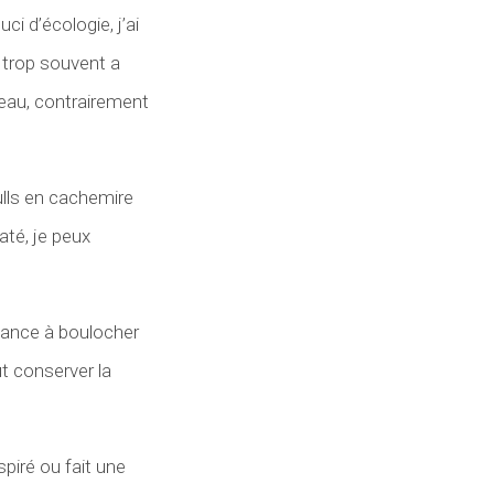
i d’écologie, j’ai
 trop souvent a
’eau, contrairement
pulls en cachemire
até, je peux
ndance à boulocher
ut conserver la
piré ou fait une