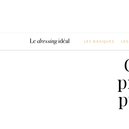
LES BASIQUES
LES
p
p