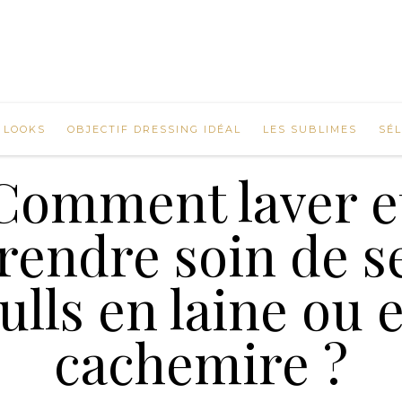
 LOOKS
OBJECTIF DRESSING IDÉAL
LES SUBLIMES
SÉ
Comment laver e
rendre soin de s
ulls en laine ou 
cachemire ?